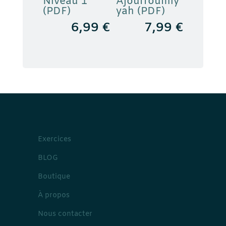
Niveau 1
Âjourroûmiy
(PDF)
yah (PDF)
6,99
€
7,99
€
Exercices
BLOG
Boutique
À propos
Nous contacter