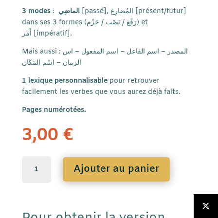
3 modes
:
الماضِي
[passé], المُضارِع [présent/futur]
dans ses 3 formes (رَفْع / نَصْب / جَزْم) et
أَمْر
[impératif].
Mais aussi :
المصدر – اسم الفاعل – اسم المفعول – اس
الزمان – اسْم المَكَان
1 lexique personnalisable
pour retrouver
facilement les verbes que vous aurez déjà faits.
Pages numérotées
.
3,00
€
quantité
A
Ajouter au panier
de
l
Cahier
t
de
e
conjugaison
r
de
n