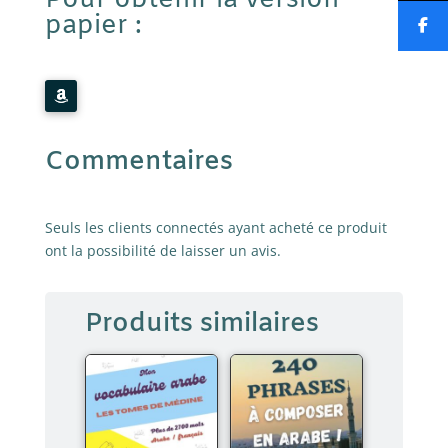
Pour obtenir la version
papier :
verbes
a
en
t
arabe
i
(PDF)
v
e
:
Commentaires
Seuls les clients connectés ayant acheté ce produit
ont la possibilité de laisser un avis.
Produits similaires