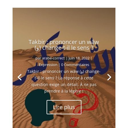
Takbir : prononcer un wâw
(و) change-t-il le sens ?
par
arabe-correct
|
juin 18, 2022
|
Expression
| 0 Commentaires
Takbir : prononcer un wâw (و) change-
t-il le sens ? La réponse à cette
question exige un détail. À ne pas
prendre à la légère !
Lire plus