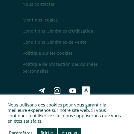
Nous contacter
Mentions légales
Conditions Générales d’Utilisation
Conditions Générales de Vente
Politique sur les cookies
Politique de protection des données
personnelles
Nous utilisons des cookies pour vous garantir la
meilleure expérience sur notre site web. Si vous
arabe correct – tous droits réservés
continuez à utiliser ce site, nous supposerons que vous
@2020
en êtes satisfaits.
Paramètres
Rejeter
Accepter