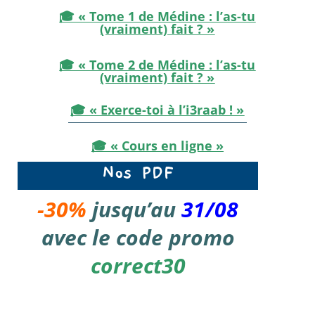
🎓 « Tome 1 de Médine : l’as-tu
(vraiment) fait ? »
🎓 « Tome 2 de Médine : l’as-tu
(vraiment) fait ? »
🎓 « Exerce-toi à l’i3raab ! »
🎓
« Cours en ligne »
Nos PDF
-30%
jusqu’au
31/08
avec le code promo
correct30