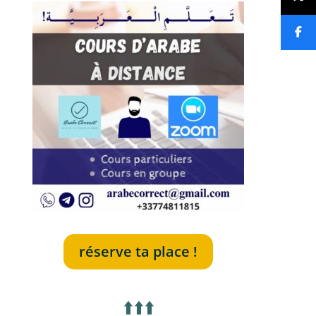
réserve ta place !
⬆️⬆️⬆️