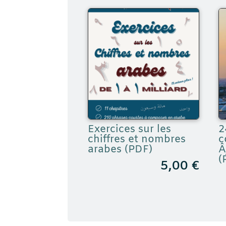
Exercices sur les
2
chiffres et nombres
c
arabes (PDF)
Â
(
5,00
€