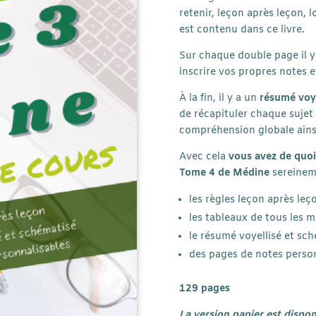
retenir, leçon après leçon, 
est contenu dans ce livre.
Sur chaque double page il y
inscrire vos propres notes e
À la fin, il y a un
résumé
voy
de
récapituler chaque sujet
compréhension globale ainsi
Avec cela
vous avez de quo
Tome 4 de Médine
sereinem
les règles leçon après leç
les tableaux de tous les m
le résumé voyellisé et sc
des pages de notes perso
129 pages
L
a version papier
est dispon