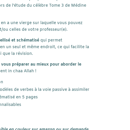
lors de l'étude du célèbre Tome 3 de Médine
 en a une vierge sur laquelle
vous pouvez
t/ou celles de votre professeur(e)
.
ellisé et schématisé
qui permet
 en un seul et même endroit
, ce qui facilite la
 que la révision.
i vous préparer au mieux
pour aborder le
ent
in chaa Allah !
on
odèles de verbes à la voie passive à assimiler
hématisé en 5 pages
nnalisables
ible en couleur sur amazon ou sur demande