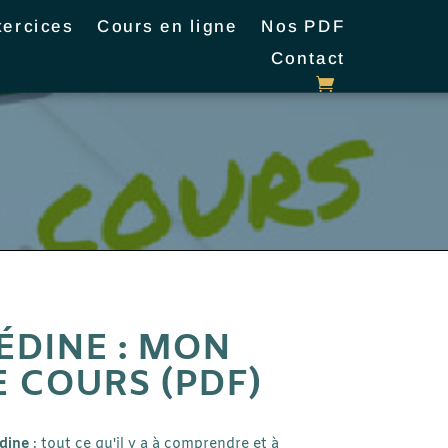
xercices
Cours en ligne
Nos PDF
Contact
ÉDINE : MON
E COURS (PDF)
dine
: tout ce qu'il y a
à comprendre et à