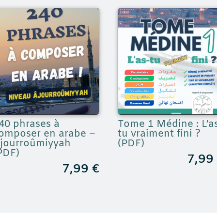
40 phrases à
Tome 1 Médine : L’a
omposer en arabe –
tu vraiment fini ?
jourroûmiyyah
(PDF)
PDF)
7,9
7,99
€