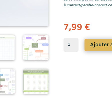
à contact@arabe-correct.co
7,99
€
quantité
Ajouter 
de
Tome
3
Médine
:
Mon
cahier
de
cours
(PDF)