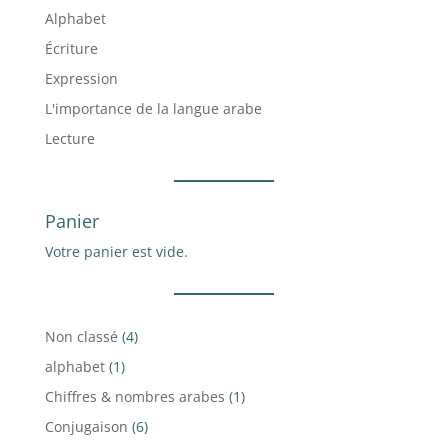
r
Alphabet
n
Écriture
a
t
Expression
i
L'importance de la langue arabe
v
Lecture
e
:
Panier
Votre panier est vide.
4
Non classé
4
produits
1
alphabet
1
produit
1
Chiffres & nombres arabes
1
produit
6
Conjugaison
6