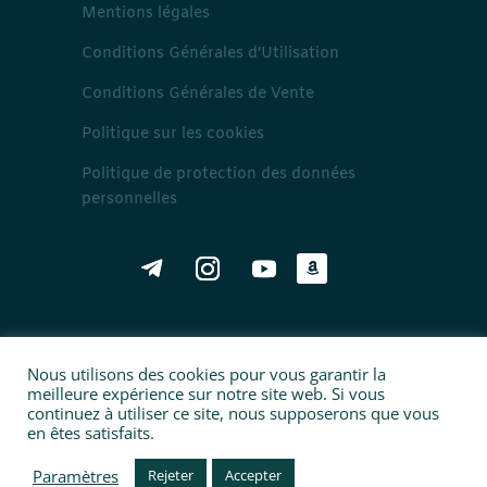
Mentions légales
Conditions Générales d’Utilisation
Conditions Générales de Vente
Politique sur les cookies
Politique de protection des données
personnelles
arabe correct – tous droits réservés
@2020
Nous utilisons des cookies pour vous garantir la
meilleure expérience sur notre site web. Si vous
continuez à utiliser ce site, nous supposerons que vous
en êtes satisfaits.
Paramètres
Rejeter
Accepter