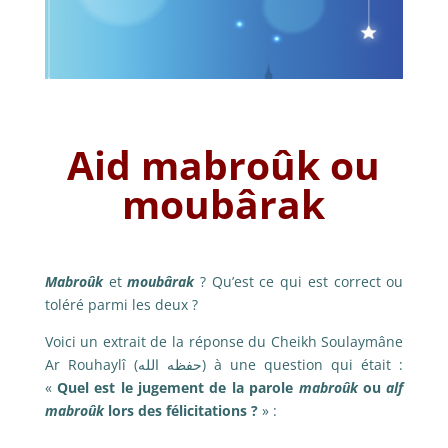
Aid mabroûk ou
moubârak
Mabroûk
et
moubârak
? Qu’est ce qui est correct ou
toléré parmi les deux ?
Voici un extrait de la réponse du Cheikh Soulaymâne
Ar Rouhaylî (حفظه الله) à une question qui était :
«
Quel est le jugement de la parole
mabroûk
ou
alf
mabroûk
lors des félicitations ?
» :