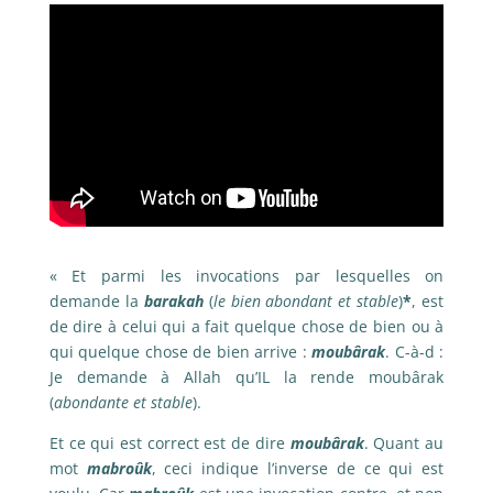
« Et parmi les invocations par lesquelles on
demande la
barakah
(
le bien abondant et stable
)
*
, est
de dire à celui qui a fait quelque chose de bien ou à
qui quelque chose de bien arrive :
moubârak
. C-à-d :
Je demande à Allah qu’IL la rende moubârak
(
abondante et stable
).
Et ce qui est correct est de dire
moubârak
. Quant au
mot
mabroûk
, ceci indique l’inverse de ce qui est