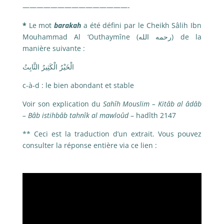
———————————————-
*
Le mot
barakah
a été défini par le Cheikh Sâlih Ibn
Mouhammad Al ‘Outhaymîne (رحمه الله) de la
manière suivante :
الْخَيْرُ الْكَثِيرُ الثَّابِتُ
c-à-d : le bien abondant et stable
Voir son explication du
Sahîh Mouslim – Kitâb al âdâb
– Bâb istihbâb tahnîk al mawloûd
– hadîth 2147
** Ceci est la traduction d’un extrait. Vous pouvez
consulter la réponse entière via ce lien :