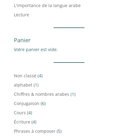
L'importance de la langue arabe
Lecture
Panier
Votre panier est vide.
4
Non classé
4
produits
1
alphabet
1
produit
1
Chiffres & nombres arabes
1
produit
6
Conjugaison
6
produits
4
Cours
4
produits
4
Écriture
4
produits
5
Phrases à composer
5
produits