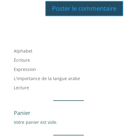
A
l
t
e
r
Alphabet
n
Écriture
a
t
Expression
i
L'importance de la langue arabe
v
Lecture
e
:
Panier
Votre panier est vide.