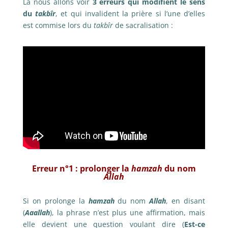
Là nous allons voir
3 erreurs qui modifient le sens
du
takbîr
, et qui invalident la prière si l’une d’elles
est commise lors du
takbîr
de sacralisation :
Erreur n°1 : prolonger la
hamzah
du nom
Allah
Si on prolonge la
hamzah
du nom
Allah
, en disant
(
Aaallah
), la phrase n’est plus une affirmation, mais
elle devient une question voulant dire (
Est-ce