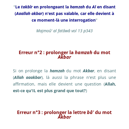
''
Le
takbîr
en prolongeant la
hamzah
du
Al
en disant
(
Aaallah akbar
) n'est pas valable, car elle devient à
ce moment-là une interrogation
''
Majmoû' al fatâwâ vol 13 p343
Erreur n°2 : prolonger la
hamzah
du mot
Akbar
Si on prolonge la
hamzah
du mot
Akbar
, en disant
(
Allah aaakbar
), là aussi la phrase n'est plus une
affirmation, mais elle devient une question (
Allah,
est-ce qu'IL est plus grand que tout?
)
Erreur n°3 : prolonger la lettre
bâ'
du mot
Akbar